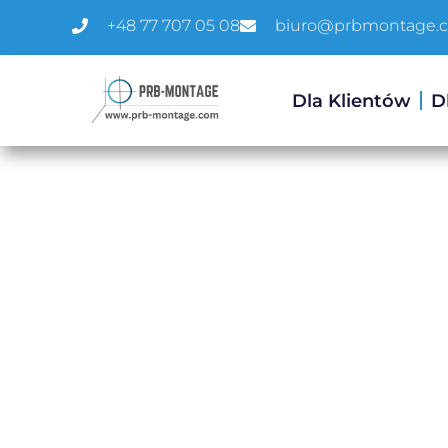
+48 77 707 05 08
biuro@prbmontage.
Dla Klientów
D
Nadruk